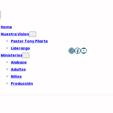
Home
Nuestra Vision
Pastor Tony Pilarte
Liderazgo
Instagram
Facebook
YouTube
Ministerios
Alabaza
Adultos
Niños
Producción